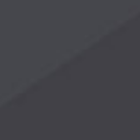
产品中心
PRODUCT EXHIBITION
-米兰online(中国)
真空退火米乐网页版登录入口-米兰online(中国)
入口-米兰online(中国)型
配件
硒氧化米乐网页版登录入口-米兰