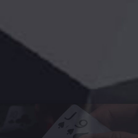
钽铌行业
关注人数：
位客户
1225
查看更多+