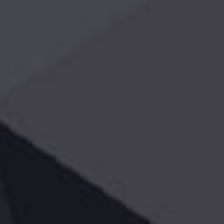
真空退火米乐网页版登录入口-米兰online(中国)
关注人数：
位客户
436