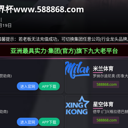
ABOUT US
走进华宇电米乐
网页版登录入
口-米兰
online(中国)
米乐网页版登录入口-米兰online(中国)成立于
铌钠还原、钽粉降氧、氢化、水洗成套设备；硒氧
版登录入口-米兰online(中国)；机械行业热
入口-米兰online(中国)设计、制造、安装、
登录入口-米兰online(中国)、等离子回收废旧电池
及真空蒸馏一体米乐网页版登录入口-米兰online(
料产业发展做出了新贡献。