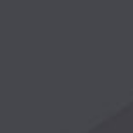
回转窑
台车米乐网页版登录入口
其他米乐网页版登录