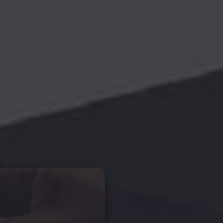
其他米乐网页版登录入口-米兰online(中国)型
关注人数：
位客户
954